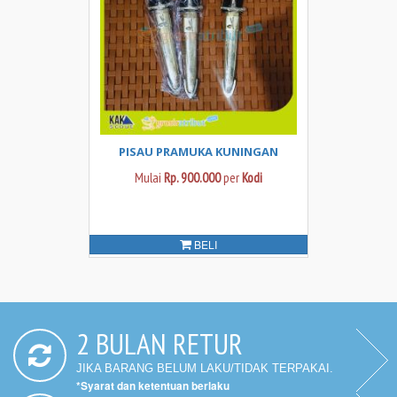
PISAU PRAMUKA KUNINGAN
Mulai
Rp.
900.000
per
Kodi
BELI
2 BULAN RETUR
JIKA BARANG BELUM LAKU/TIDAK TERPAKAI.
*Syarat dan ketentuan berlaku