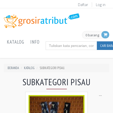
Daftar
Log in
0 barang
KATALOG
INFO
CARI BA
BERANDA
KATALOG
SUBKATEGORI PISAU.
SUBKATEGORI PISAU
...