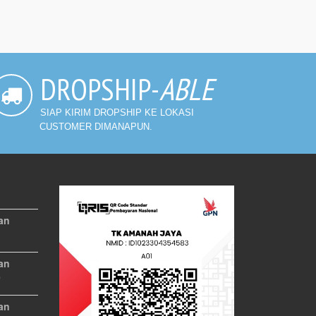
DROPSHIP-
ABLE
SIAP KIRIM DROPSHIP KE LOKASI
CUSTOMER DIMANAPUN.
an
an
9
an