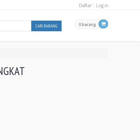
Daftar
Log in
0 barang
CARI BARANG
NGKAT